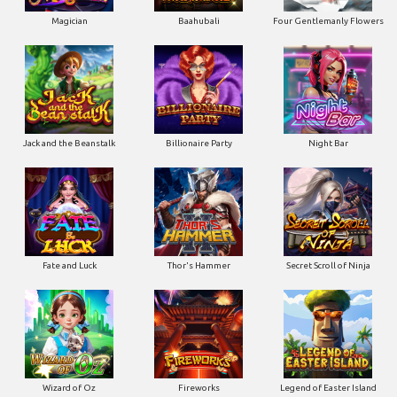
Magician
Baahubali
Four Gentlemanly Flowers
Jack and the Beanstalk
Billionaire Party
Night Bar
Fate and Luck
Thor's Hammer
Secret Scroll of Ninja
Wizard of Oz
Fireworks
Legend of Easter Island