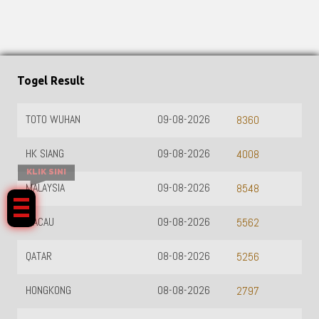
Togel Result
TOTO WUHAN
09-08-2026
8360
HK SIANG
09-08-2026
4008
KLIK SINI
MALAYSIA
09-08-2026
8548
MACAU
09-08-2026
5562
QATAR
08-08-2026
5256
HONGKONG
08-08-2026
2797