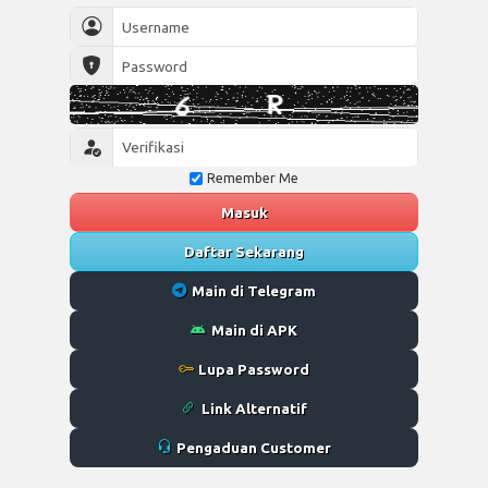
Remember Me
Masuk
Daftar Sekarang
Main di Telegram
Main di APK
Lupa Password
Link Alternatif
Pengaduan Customer