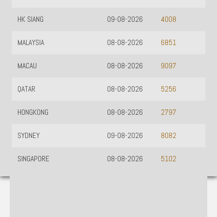
HK SIANG
09-08-2026
4008
MALAYSIA
08-08-2026
6851
MACAU
08-08-2026
9097
QATAR
08-08-2026
5256
HONGKONG
08-08-2026
2797
SYDNEY
09-08-2026
8082
SINGAPORE
08-08-2026
5102