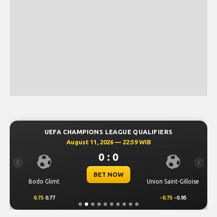
UEFA CHAMPIONS LEAGUE QUALIFIERS
August 11, 2026 — 22:59 WIB
0 : 0
Previous
Next
BET NOW
Bodo Glimt
Union Saint-Gilloise
0.75
0.77
-0.75
-0.95