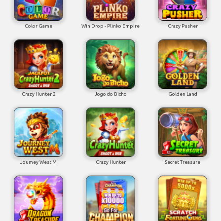
Color Game
Win Drop - Plinko Empire
Crazy Pusher
Crazy Hunter 2
Jogo do Bicho
Golden Land
Joumey West M
Crazy Hunter
Secret Treasure