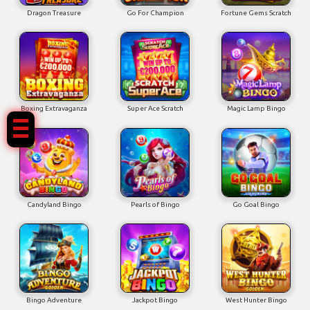
Dragon Treasure
Go For Champion
Fortune Gems Scratch
KLIK SINI
Boxing Extravaganza
Super Ace Scratch
Magic Lamp Bingo
Candyland Bingo
Pearls of Bingo
Go Goal Bingo
Bingo Adventure
Jackpot Bingo
West Hunter Bingo