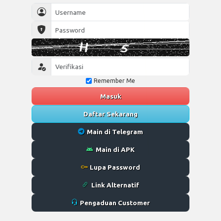
Remember Me
Masuk
Daftar Sekarang
Main di Telegram
Main di APK
Lupa Password
Link Alternatif
Pengaduan Customer
Desktop
Wap