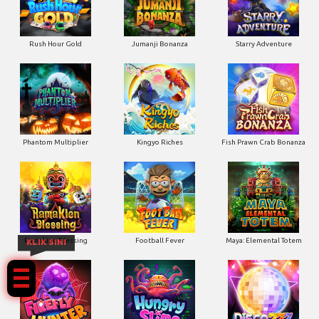
Rush Hour Gold
Jumanji Bonanza
Starry Adventure
Phantom Multiplier
Kingyo Riches
Fish Prawn Crab Bonanza
Ramakien Blessing
Football Fever
Maya: Elemental Totem
KLIK SINI