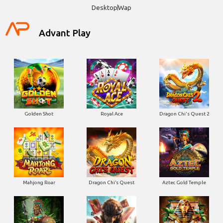
Advant Play
Golden Shot
Royal Ace
Dragon Chi's Quest 2
Mahjong Roar
Dragon Chi’s Quest
Aztec Gold Temple