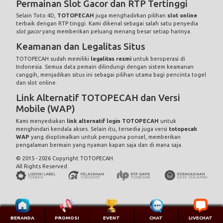
Selain Toto 4D,
TOTOPECAH
juga menghadirkan pilihan
slot online
terbaik dengan RTP tinggi. Kami dikenal sebagai salah satu penyedia
slot gacor
yang memberikan peluang menang besar setiap harinya.
Keamanan dan Legalitas Situs
TOTOPECAH sudah memiliki
legalitas resmi
untuk beroperasi di
Indonesia. Semua data pemain dilindungi dengan sistem keamanan
canggih, menjadikan situs ini sebagai pilihan utama bagi pencinta togel
dan slot online.
Link Alternatif TOTOPECAH dan Versi
Mobile (WAP)
Kami menyediakan
link alternatif login TOTOPECAH
untuk
menghindari kendala akses. Selain itu, tersedia juga versi
totopecah
WAP
yang dioptimalkan untuk pengguna ponsel, memberikan
pengalaman bermain yang nyaman kapan saja dan di mana saja.
© 2015 - 2026 Copyright TOTOPECAH.
All Rights Reserved.
BERANDA
PROMOSI
EVENT
CHAT
LIVECHAT