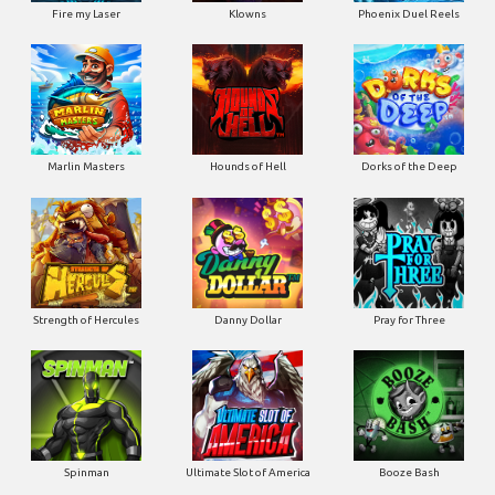
Fire my Laser
Klowns
Phoenix Duel Reels
Marlin Masters
Hounds of Hell
Dorks of the Deep
Strength of Hercules
Danny Dollar
Pray for Three
Ultimate Slot of America
Booze Bash
Spinman