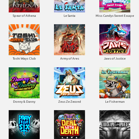
Spear of Athena
Le Santa
Miss Candys Sweet Escape
Toshi Ways Club
Army of Ares
Jaws of Justice
Donny & Danny
Zeus Ze Zecond
Le Fisherman