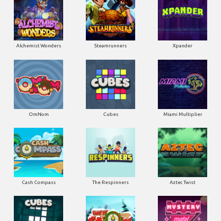
Alchemist Wonders
Steamrunners
Xpander
OmNom
Cubes
Miami Multiplier
Cash Compass
The Respinners
Aztec Twist