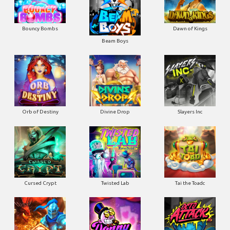
Bouncy Bombs
Dawn of Kings
Beam Boys
Orb of Destiny
Divine Drop
Slayers Inc
Cursed Crypt
Twisted Lab
Tai the Toadc