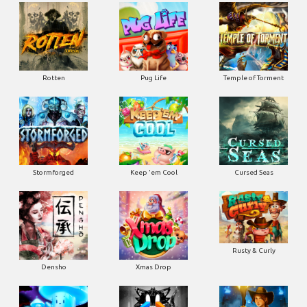
Rotten
Pug Life
Temple of Torment
Stormforged
Keep 'em Cool
Cursed Seas
Rusty & Curly
Densho
Xmas Drop