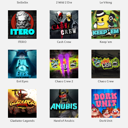
SixSixSix
2 Wild 2 Die
Le Viking
ITERO
Cash Crew
Keep'em
Evil Eyes
Chaos Crew 2
Chaos Crew
Gladiator Legends
Hand of Anubis
Dork Unit