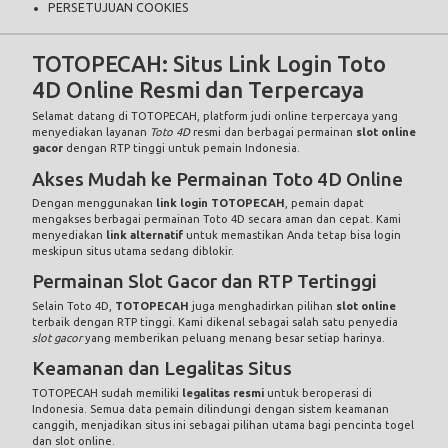
PERSETUJUAN COOKIES
TOTOPECAH: Situs Link Login Toto
4D Online Resmi dan Terpercaya
Selamat datang di
TOTOPECAH
, platform judi online terpercaya yang
menyediakan layanan
Toto 4D
resmi dan berbagai permainan
slot online
gacor
dengan RTP tinggi untuk pemain Indonesia.
Akses Mudah ke Permainan Toto 4D Online
Dengan menggunakan
link login TOTOPECAH
, pemain dapat
mengakses berbagai permainan Toto 4D secara aman dan cepat. Kami
menyediakan
link alternatif
untuk memastikan Anda tetap bisa login
meskipun situs utama sedang diblokir.
Permainan Slot Gacor dan RTP Tertinggi
Selain Toto 4D,
TOTOPECAH
juga menghadirkan pilihan
slot online
terbaik dengan RTP tinggi. Kami dikenal sebagai salah satu penyedia
slot gacor
yang memberikan peluang menang besar setiap harinya.
Keamanan dan Legalitas Situs
TOTOPECAH sudah memiliki
legalitas resmi
untuk beroperasi di
Indonesia. Semua data pemain dilindungi dengan sistem keamanan
canggih, menjadikan situs ini sebagai pilihan utama bagi pencinta togel
dan slot online.