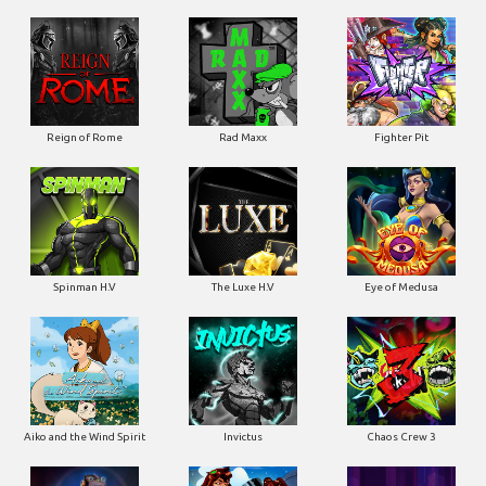
Reign of Rome
Rad Maxx
Fighter Pit
Spinman H.V
The Luxe H.V
Eye of Medusa
Aiko and the Wind Spirit
Invictus
Chaos Crew 3