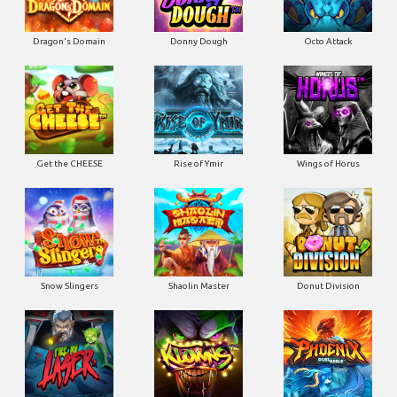
Dragon's Domain
Donny Dough
Octo Attack
Get the CHEESE
Rise of Ymir
Wings of Horus
Snow Slingers
Shaolin Master
Donut Division