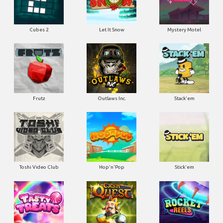
Cubes 2
Let It Snow
Mystery Motel
Frutz
Outlaws Inc.
Stack'em
Toshi Video Club
Hop'n'Pop
Stick'em