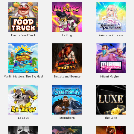
Le King
Fred's Food Truck
Rainbow Princess
Marlin Masters: The Big Haul
Bullets and Bounty
Miami Mayhem
Le Zeus
Stormborn
The Luxe