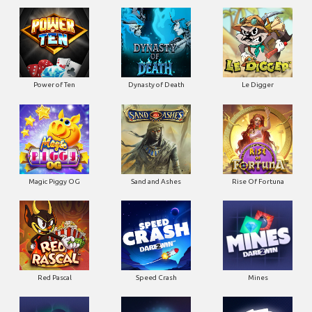
Power of Ten
Dynasty of Death
Le Digger
Magic Piggy OG
Sand and Ashes
Rise Of Fortuna
Red Pascal
Speed Crash
Mines