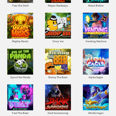
Fear the Dark
Mayan Stackways
Beast Below
Mighty Masks
Drop'em
Vending Machine
Eye of the Panda
Benny The Beer
Alpha Eagle
Feel The Beat
Dark Summoning
Wishbringer