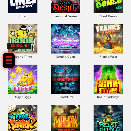
Lines
Immortal Desire
Break Bones
KLIK SINI
Book of Time
Gronk's Gems
Frank's Farm
Magic Piggy
Bloodthirst
Ronin Stackways