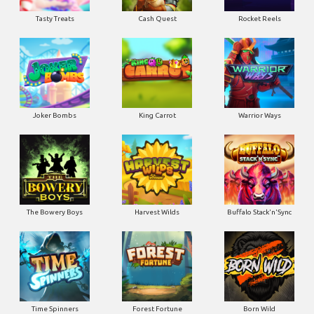
Tasty Treats
Cash Quest
Rocket Reels
Joker Bombs
King Carrot
Warrior Ways
The Bowery Boys
Harvest Wilds
Buffalo Stack'n'Sync
Time Spinners
Forest Fortune
Born Wild