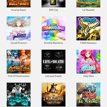
Duel at Dawn
RIP City
Le Pharaoh
Cloud Princess
Double Rainbow
FRKN Bananas
Fist Of Destruction
Life and Death
Jelly Slice