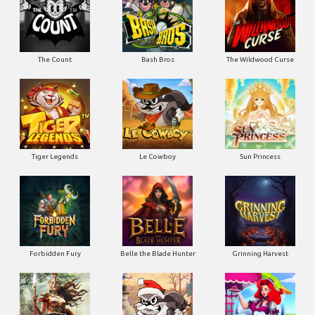
The Count
Bash Bros
The Wildwood Curse
Tiger Legends
Le Cowboy
Sun Princess
Forbidden Fury
Belle the Blade Hunter
Grinning Harvest