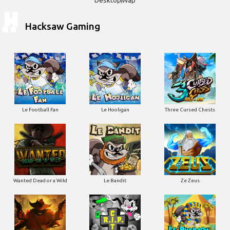
Hacksaw Gaming
Le Football Fan
Le Hooligan
Three Cursed Chests
Wanted Dead or a Wild
Le Bandit
Ze Zeus