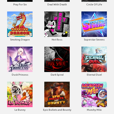
Pray For Six
Deal With Death
Circle Of Life
Smoking Dragon
Hot Ross
Superstar Sevens
Dusk Princess
Dark Spiral
Eternal Duel
Le Bunny
Epic Bullets and Bounty
Munchy Milo