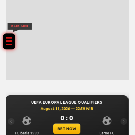
KLIK SINI
IFIERS
UEFA CHAMPIONS LEAGUE QUALIFI
WIB
August 11, 2026 — 22:59 WIB
0 : 0
Previous
Next
BET NOW
Larne FC
Bodo Glimt
Union 