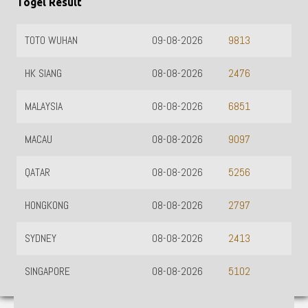
Togel Result
TOTO WUHAN
09-08-2026
9813
HK SIANG
08-08-2026
2476
MALAYSIA
08-08-2026
6851
MACAU
08-08-2026
9097
QATAR
08-08-2026
5256
HONGKONG
08-08-2026
2797
SYDNEY
08-08-2026
2413
SINGAPORE
08-08-2026
5102