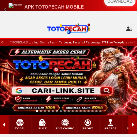
DOWNLOAD
APK TOTOPECAH MOBILE
x
Solusi Anti-Blokir & Login Tercepat.
lot TOTOPECAH, Situs Judi Online Resmi Terbesar, Terbaik & Terpercaya. RTP Live Terupdate dan Terakur
TOGEL
SLOT
LIVE CASINO
SPORT
ARCADE
SABU