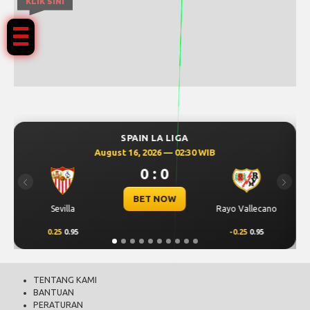
KLIK SINI
LIGA
SPAIN LA LIGA
— 02:30 WIB
August 16, 2026 — 00:3
0
0 : 0
Previous
Next
OW
BET NOW
Rayo Vallecano
Alaves
-0.25
0.95
0.00
0.62
TENTANG KAMI
BANTUAN
PERATURAN