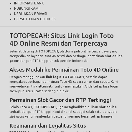
INFORMASI BANK
HUBUNGI KAMI
KEBIJAKAN PRIVASI
PERSETUJUAN COOKIES
TOTOPECAH: Situs Link Login Toto
4D Online Resmi dan Terpercaya
Selamat datang di
TOTOPECAH
, platform judi online terpercaya yang
menyediakan layanan
Toto 4D
resmi dan berbagai permainan
slot online
gacor
dengan RTP tinggi untuk pemain Indonesia.
Akses Mudah ke Permainan Toto 4D Online
Dengan menggunakan
link login TOTOPECAH
, pemain dapat
mengakses berbagai permainan Toto 4D secara aman dan cepat. Kami
menyediakan
link alternatif
untuk memastikan Anda tetap bisa login
meskipun situs utama sedang diblokir.
Permainan Slot Gacor dan RTP Tertinggi
Selain Toto 4D,
TOTOPECAH
juga menghadirkan pilihan
slot online
terbaik dengan RTP tinggi. Kami dikenal sebagai salah satu penyedia
slot gacor
yang memberikan peluang menang besar setiap harinya.
Keamanan dan Legalitas Situs