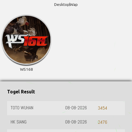
Desktop
Wap
WS168
Togel Result
TOTO WUHAN
08-08-2026
3454
HK SIANG
08-08-2026
2476