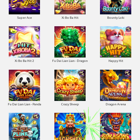
Super Ace
Xi Bo Ba Hit
Bounty Loki
Xi Bo Ba Hit 2
Fu Dai Lian Lian - Dragon
Happy Hit
Fu Dai Lian Lian - Panda
Crazy Sheep
Dragon Arena