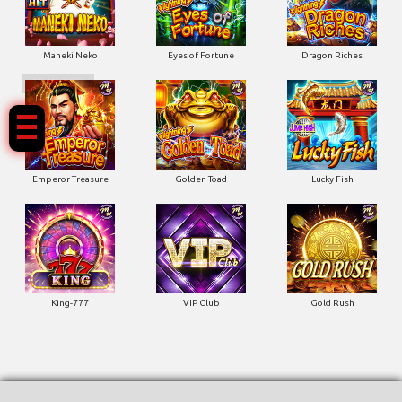
Maneki Neko
Eyes of Fortune
Dragon Riches
KLIK SINI
Emperor Treasure
Golden Toad
Lucky Fish
King-777
VIP Club
Gold Rush
Togel Result