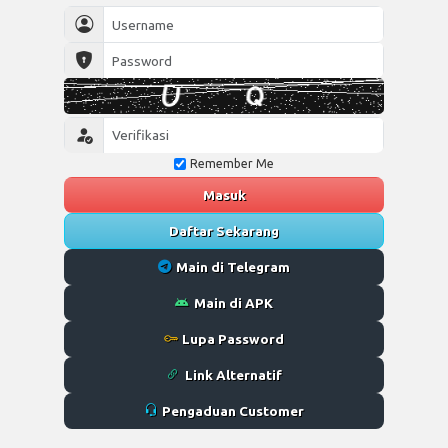
Remember Me
Masuk
Daftar Sekarang
Main di Telegram
Main di APK
Lupa Password
Link Alternatif
Pengaduan Customer
Desktop
Wap