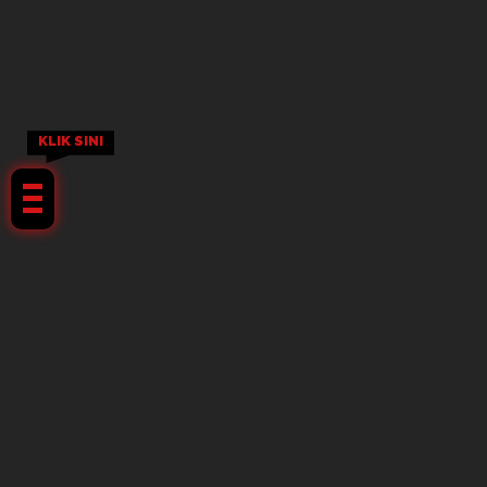
KLIK SINI