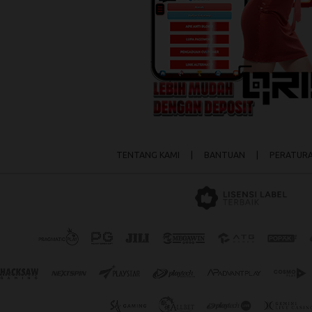
TENTANG KAMI
|
BANTUAN
|
PERATUR