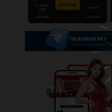
BET NOW
Alaves
Getafe
0.00
0.62
0.00
-0.72
TELEGRAM BET
Daftar
Login
Deposit
Wi