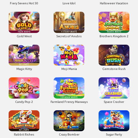
Gold West
Secrets of Anubis
Brothers Kingdom 2
Magic Kitty
Moji Mania
Gemstone Rush
Candy Pop 2
Farmland Frenzy Maxways
Space Crasher
Rabbit Riches
Crazy Bomber
Sugar Party