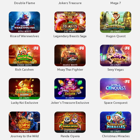
Rise of Werewolves
Legendary Beasts Saga
Hugon Quest
Rich Caishen
Muay Thai Fighter
Sexy Vegas
Lucky Koi Exclusive
Joker's Treasure Exclusive
Space Conquest
Journey to the Wild
Panda Opera
Christmas Miracles