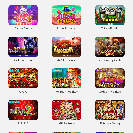
Candy Candy
Sugar Bonanza
Triple Panda
Gold Panther
Mr Chu Tycoon
Prosperity Gods
Golden Monkey
FaFaFa
Ho Yeah Monkey
FaFaFa2
168 Fortunes
Princess Wang