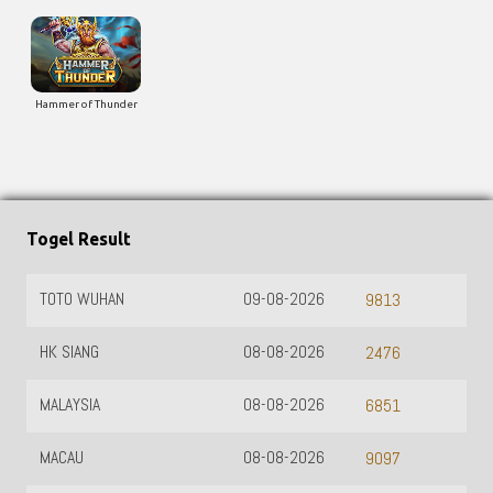
Hammer of Thunder
Togel Result
TOTO WUHAN
09-08-2026
9813
HK SIANG
08-08-2026
2476
MALAYSIA
08-08-2026
6851
MACAU
08-08-2026
9097