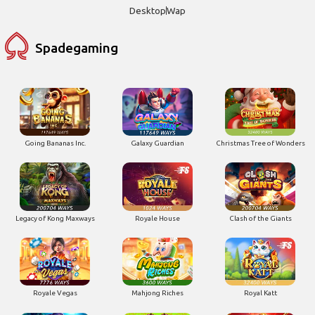
Spadegaming
Going Bananas Inc.
Galaxy Guardian
Christmas Tree of Wonders
Legacy of Kong Maxways
Royale House
Clash of the Giants
Royale Vegas
Mahjong Riches
Royal Katt