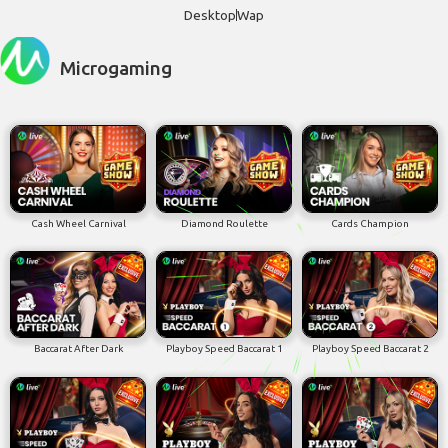
Desktop
Wap
Microgaming
Cash Wheel Carnival
Diamond Roulette
Cards Champion
Baccarat After Dark
Playboy Speed Baccarat 1
Playboy Speed Baccarat 2