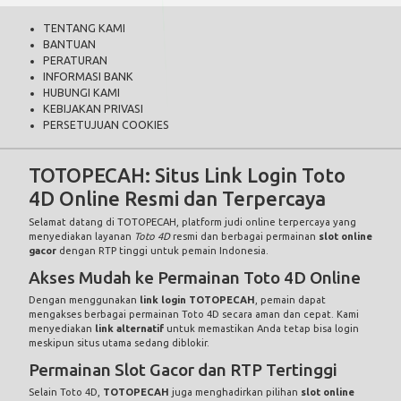
TENTANG KAMI
BANTUAN
PERATURAN
INFORMASI BANK
HUBUNGI KAMI
KEBIJAKAN PRIVASI
PERSETUJUAN COOKIES
TOTOPECAH: Situs Link Login Toto
4D Online Resmi dan Terpercaya
Selamat datang di
TOTOPECAH
, platform judi online terpercaya yang
menyediakan layanan
Toto 4D
resmi dan berbagai permainan
slot online
gacor
dengan RTP tinggi untuk pemain Indonesia.
Akses Mudah ke Permainan Toto 4D Online
Dengan menggunakan
link login TOTOPECAH
, pemain dapat
mengakses berbagai permainan Toto 4D secara aman dan cepat. Kami
menyediakan
link alternatif
untuk memastikan Anda tetap bisa login
meskipun situs utama sedang diblokir.
Permainan Slot Gacor dan RTP Tertinggi
Selain Toto 4D,
TOTOPECAH
juga menghadirkan pilihan
slot online